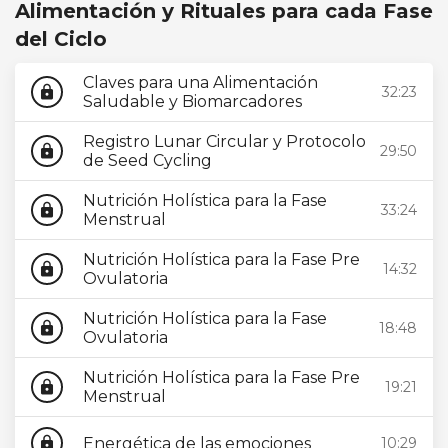
Alimentación y Rituales para cada Fase
del Ciclo
Claves para una Alimentación
32:23
lock
Saludable y Biomarcadores
Registro Lunar Circular y Protocolo
29:50
lock
de Seed Cycling
Nutrición Holística para la Fase
33:24
lock
Menstrual
Nutrición Holística para la Fase Pre
14:32
lock
Ovulatoria
Nutrición Holística para la Fase
18:48
lock
Ovulatoria
Nutrición Holística para la Fase Pre
19:21
lock
Menstrual
Energética de las emociones
10:29
lock