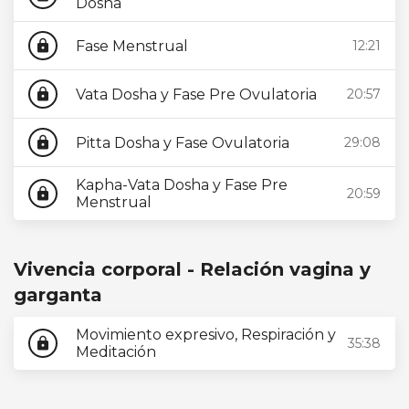
Dosha
Fase Menstrual
12:21
lock
Vata Dosha y Fase Pre Ovulatoria
20:57
lock
Pitta Dosha y Fase Ovulatoria
29:08
lock
Kapha-Vata Dosha y Fase Pre
20:59
lock
Menstrual
Vivencia corporal - Relación vagina y
garganta
Movimiento expresivo, Respiración y
35:38
lock
Meditación