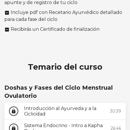
apunte y de registro de tu ciclo
Incluye pdf con Recetario Ayurvédico detallado
indeterminate_check_box
para cada fase del ciclo
Recibirás un Certificado de finalización
indeterminate_check_box
Temario del curso
Doshas y Fases del Ciclo Menstrual
Ovulatorio
Introducción al Ayurveda y a la
30:39
lock
Ciclicidad
Sistema Endocrino - Intro a Kapha
26:46
lock